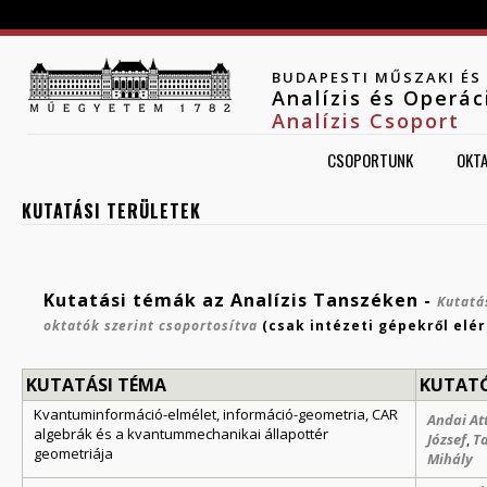
Jump to navigation
BUDAPESTI MŰSZAKI É
Analízis és Operá
Analízis Csoport
CSOPORTUNK
OKT
KUTATÁSI TERÜLETEK
Kutatási témák az Analízis Tanszéken
-
Kutatá
oktatók szerint csoportosítva
(csak intézeti gépekről elér
KUTATÁSI TÉMA
KUTAT
Kvantuminformáció-elmélet, információ-geometria, CAR
Andai Att
algebrák és a kvantummechanikai állapottér
József
,
T
geometriája
Mihály