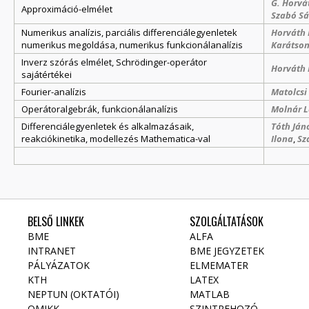
G. Horvá
Approximáció-elmélet
Szabó S
Numerikus analízis, parciális differenciálegyenletek
Horváth 
numerikus megoldása, numerikus funkcionálanalízis
Karátson
Inverz szórás elmélet, Schrödinger-operátor
Horváth 
sajátértékei
Fourier-analízis
Matolcsi
Operátoralgebrák, funkcionálanalízis
Molnár L
Differenciálegyenletek és alkalmazásaik,
Tóth Ján
reakciókinetika, modellezés Mathematica-val
Ilona
,
Sz
BELSŐ LINKEK
SZOLGÁLTATÁSOK
BME
ALFA
INTRANET
BME JEGYZETEK
PÁLYÁZATOK
ELMEMATER
KTH
LATEX
NEPTUN (OKTATÓI)
MATLAB
OMIKK
SZINTREHOZÓ