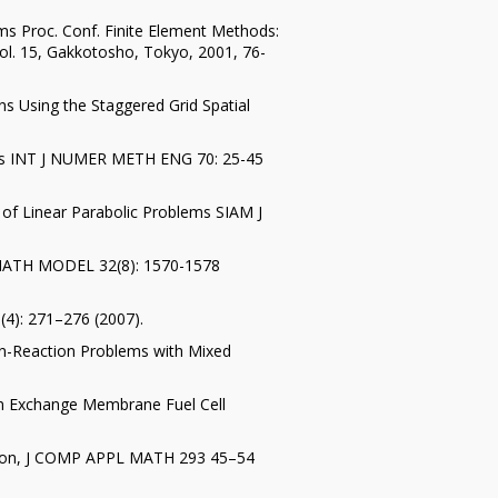
ms Proc. Conf. Finite Element Methods:
vol. 15, Gakkotosho, Tokyo, 2001, 76-
ns Using the Staggered Grid Spatial
lems INT J NUMER METH ENG 70: 25-45
 of Linear Parabolic Problems SIAM J
L MATH MODEL 32(8): 1570-1578
4): 271–276 (2007).
ion-Reaction Problems with Mixed
on Exchange Membrane Fuel Cell
gation, J COMP APPL MATH 293 45–54