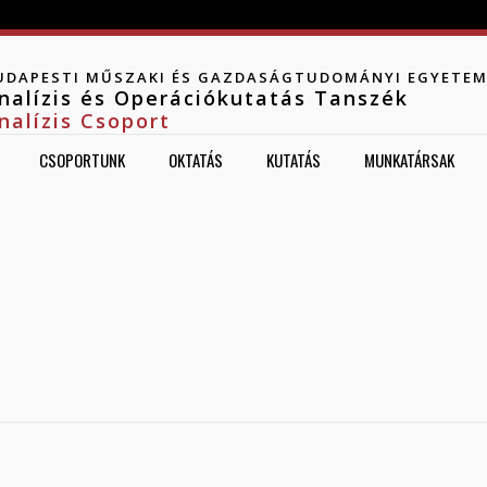
Jump to navigation
UDAPESTI MŰSZAKI ÉS GAZDASÁGTUDOMÁNYI EGYETE
nalízis és Operációkutatás Tanszék
nalízis Csoport
CSOPORTUNK
OKTATÁS
KUTATÁS
MUNKATÁRSAK