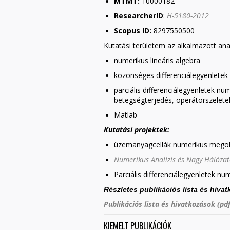
MTMT:
10000182
ResearcherID
:
H-5180-2012
Scopus ID:
8297550500
Kutatási területem az alkalmazott anal
numerikus lineáris algebra
közönséges differenciálegyenlete
parciális differenciálegyenletek n
betegségterjedés, operátorszelete
Matlab
Kutatási projektek:
üzemanyagcellák numerikus megold
Numerikus Analízis és Nagy Hálózat
Parciális differenciálegyenletek n
Részletes publikációs lista és hiva
Publikációs lista és hivatkozások (pdf
KIEMELT PUBLIKÁCIÓK