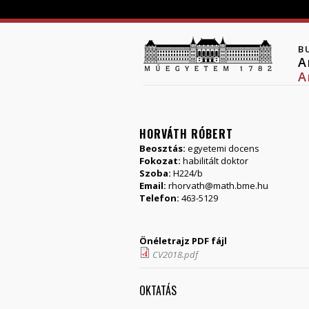
B
A
A
HORVÁTH RÓBERT
Beosztás:
egyetemi docens
Fokozat:
habilitált doktor
Szoba:
H224/b
Email:
rhorvath@math.bme.hu
Telefon:
463-5129
Önéletrajz PDF fájl
CV2018.pdf
OKTATÁS