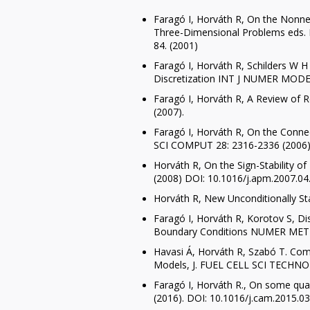
Faragó I, Horváth R, On the Nonneg
Three-Dimensional Problems eds. P.
84. (2001)
Faragó I, Horváth R, Schilders W H
Discretization INT J NUMER MOD
Faragó I, Horváth R, A Review of
(2007).
Faragó I, Horváth R, On the Connec
SCI COMPUT 28: 2316-2336 (2006)
Horváth R, On the Sign-Stability
(2008) DOI: 10.1016/j.apm.2007.04
Horváth R, New Unconditionally S
Faragó I, Horváth R, Korotov S, D
Boundary Conditions NUMER METH 
Havasi Á, Horváth R, Szabó T. Co
Models, J. FUEL CELL SCI TECHNOL
Faragó I, Horváth R., On some qu
(2016). DOI: 10.1016/j.cam.2015.03