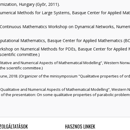
mization, Hungary (Gyõr, 2011).
erical Methods for Large Systems, Basque Center for Applied Mathe
Continuous Mathematics Workshop on Dynamical Networks, Numerica
tational Mathematics, Basque Center for Applied Mathematics (BCAM)
shop on Numerical Methods for PDEs, Basque Center for Applied M
scientific committee.)
ative and Numerical Aspects of Mathematical Modelling", Western Norway
he scientific committee.)
une, 2018. (Organizer of the minisymposium "Qualitative properties of ordi
alitative and Numerical Aspects of Mathematical Modelling", Western No
 of the presentation: On some qualitative properties of parabolic problems
ZOLGÁLTATÁSOK
HASZNOS LINKEK