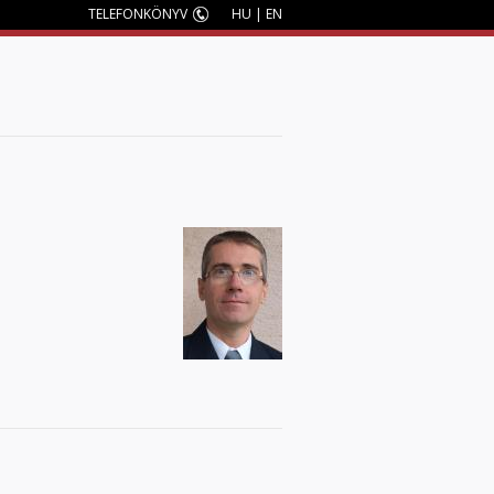
TELEFONKÖNYV
HU
|
EN
M