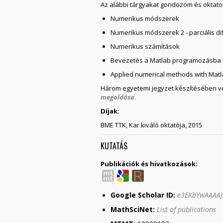
Az alábbi tárgyakat gondozom és oktat
Numerikus módszerek
Numerikus módszerek 2 - parciális d
Numerikus számítások
Bevezetés a Matlab programozásba (di
Applied numerical methods with Mat
Három egyetemi jegyzet készítésében v
megoldása
.
Díjak:
BME TTK, Kar kiváló oktatója, 2015
KUTATÁS
Publikációk és hivatkozások:
Google Scholar ID:
e3EKbYwAAAAJ
MathSciNet:
List of publications