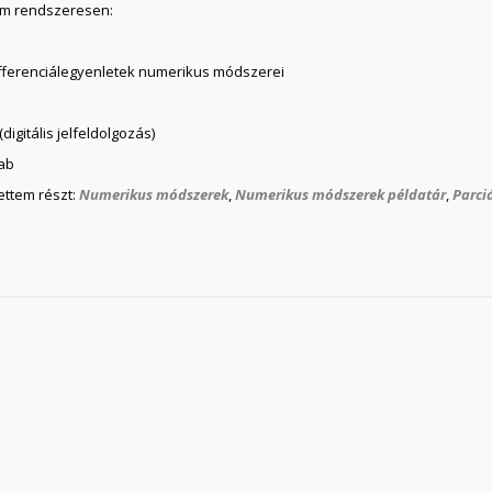
om rendszeresen:
ifferenciálegyenletek numerikus módszerei
gitális jelfeldolgozás)
lab
ettem részt:
Numerikus módszerek
,
Numerikus módszerek példatár
,
Parci