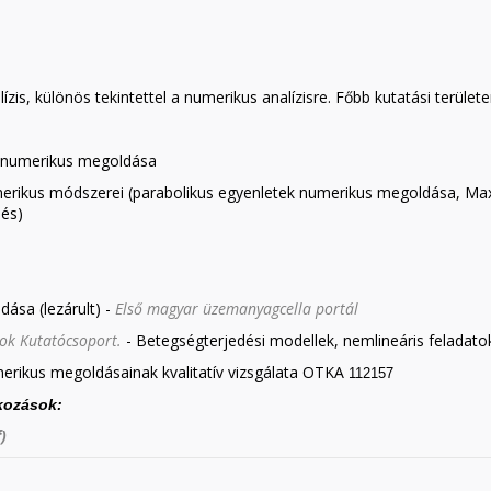
ízis, különös tekintettel a numerikus analízisre. Főbb kutatási terület
k numerikus megoldása
umerikus módszerei
(parabolikus egyenletek numerikus megoldása, Ma
lés)
ása (lezárult) -
Első magyar üzemanyagcella portál
ok Kutatócsoport.
- Betegségterjedési modellek, nemlineáris feladato
umerikus megoldásainak kvalitatív vizsgálata OTKA
112157
tkozások:
)