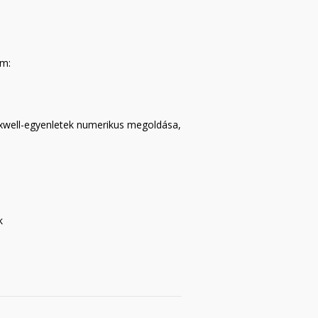
em:
xwell-egyenletek numerikus megoldása,
k