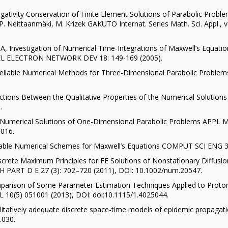
ativity Conservation of Finite Element Solutions of Parabolic Proble
 Neittaanmäki, M. Krizek GAKUTO Internat. Series Math. Sci. Appl., 
 A, Investigation of Numerical Time-Integrations of Maxwell’s Equatio
EL ELECTRON NETWORK DEV 18: 149-169 (2005).
 Reliable Numerical Methods for Three-Dimensional Parabolic Prob
tions Between the Qualitative Properties of the Numerical Solutions
.
 of Numerical Solutions of One-Dimensional Parabolic Problems APP
.016.
table Numerical Schemes for Maxwell’s Equations COMPUT SCI ENG 3(
iscrete Maximum Principles for FE Solutions of Nonstationary Diffus
PART D E 27 (3): 702–720 (2011), DOI: 10.1002/num.20547.
mparison of Some Parameter Estimation Techniques Applied to Prot
 10(5) 051001 (2013), DOI: doi:10.1115/1.4025044.
alitatively adequate discrete space-time models of epidemic propa
.030.