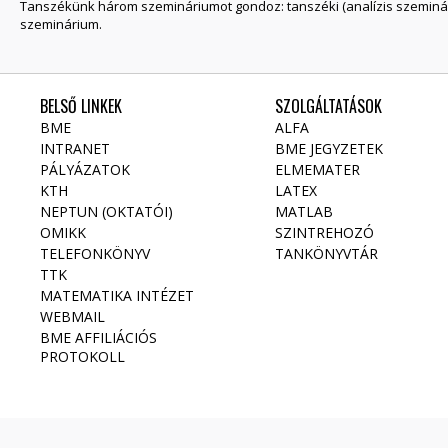
Tanszékünk három szemináriumot gondoz: tanszéki (analízis szeminári
szeminárium.
BELSŐ LINKEK
SZOLGÁLTATÁSOK
BME
ALFA
INTRANET
BME JEGYZETEK
PÁLYÁZATOK
ELMEMATER
KTH
LATEX
NEPTUN (OKTATÓI)
MATLAB
OMIKK
SZINTREHOZÓ
TELEFONKÖNYV
TANKÖNYVTÁR
TTK
MATEMATIKA INTÉZET
WEBMAIL
BME AFFILIÁCIÓS
PROTOKOLL