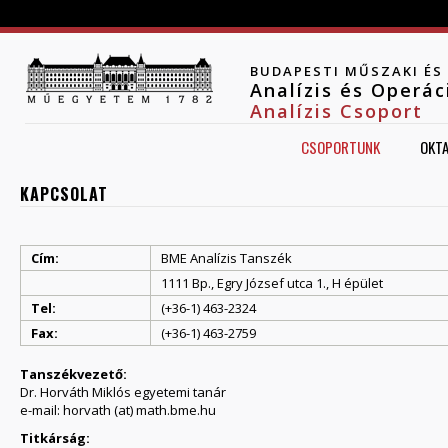
Jump to navigation
BUDAPESTI MŰSZAKI É
Analízis és Operá
Analízis Csoport
CSOPORTUNK
OKT
KAPCSOLAT
Cím:
BME Analízis Tanszék
1111 Bp., Egry József utca 1., H épület
Tel:
(+36-1) 463-2324
Fax:
(+36-1) 463-2759
Tanszékvezető:
Dr. Horváth Miklós egyetemi tanár
e-mail: horvath (at) math.bme.hu
Titkárság: