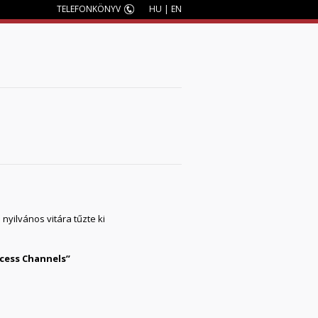
TELEFONKÖNYV
HU
|
EN
M
ilvános vitára tűzte ki
cess Channels”