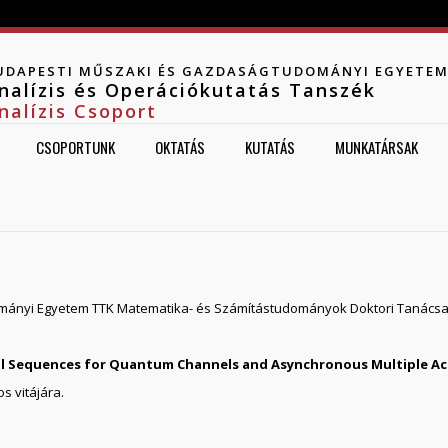
Jump to navigation
UDAPESTI MŰSZAKI ÉS GAZDASÁGTUDOMÁNYI EGYETE
nalízis és Operációkutatás Tanszék
nalízis Csoport
CSOPORTUNK
OKTATÁS
KUTATÁS
MUNKATÁRSAK
ányi Egyetem TTK Matematika- és Számítástudományok Doktori Tanácsa ny
al Sequences for Quantum Channels and Asynchronous Multiple Ac
s vitájára.