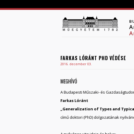
B
A
A
FARKAS LÓRÁNT PHD VÉDÉSE
2016. december 03.
MEGHÍVÓ
A Budapesti Műszaki- és Gazdaságtudom
Farkas Lóránt
„Generalization of Types and Typic
című doktori (PhD) dolgozatának nyilváno
A nyilvános vita ideje és helye: