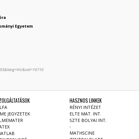
óra
ományi Egyetem
=193&lang=HU&vid=16710
ZOLGÁLTATÁSOK
HASZNOS LINKEK
LFA
RÉNYI INTÉZET
ME JEGYZETEK
ELTE MAT. INT
.
LMEMATER
SZTE BOLYAI INT.
ATEX
-
MATHSCINE
ATLAB