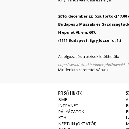
2016. december 22. (csütörtök) 17.00 
Budapesti Műszaki és Gazdaságtud
H épület VI. em. 607.
(1111 Budapest, Egry József u. 1.)
A dolgozat és a tézisek letölthetők:
http://www.doktori.hu/index.php?menuid
Mindenkit szeretettel várunk.
BELSŐ LINKEK
S
BME
A
INTRANET
B
PÁLYÁZATOK
E
KTH
L
NEPTUN (OKTATÓI)
M