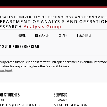
Jump to navigation
UDAPEST UNIVERSITY OF TECHNOLOGY AND ECONOMICS
EPARTMENT OF ANALYSIS AND OPERATIO
ESEARCH
Analysis Group
HOME
RESEARCH
STAFF
TEACHING
P 2019 KONFERENCIÁN
90 perces tutorial előadást tartott "Entropies" címmel a kvantum-informá
z előadás anyaga megtekinthető az alábbi linken:
ram.html
.
OR STUDENTS
SERVICES
DK
LIBRARY
EPTUN (FOR STUDENTS)
MTMT PUBLICATION