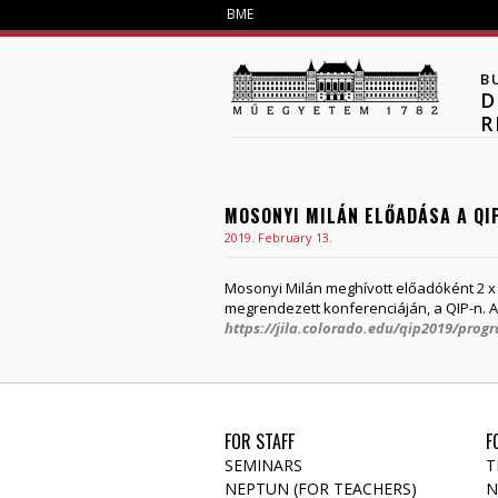
BME
B
D
R
MOSONYI MILÁN ELŐADÁSA A QI
2019. February 13.
Mosonyi Milán meghívott előadóként 2 x 
megrendezett konferenciáján, a QIP-n. A
https://jila.colorado.edu/qip2019/prog
FOR STAFF
F
SEMINARS
T
NEPTUN (FOR TEACHERS)
N