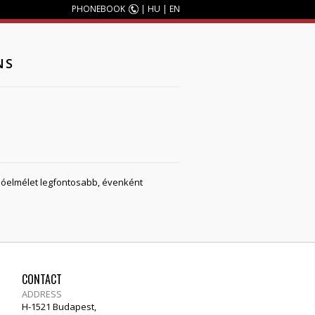
PHONEBOOK
|
HU
|
EN
NS
cióelmélet legfontosabb, évenként
CONTACT
ADDRESS
H-1521 Budapest,