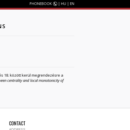
PHONEBOOK
|
HU
|
EN
NS
 és 18. között kerül megrendezésre a
een centrality and local monotonicity of
CONTACT
ADDRESS