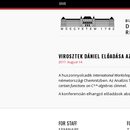
BME
B
D
R
VIROSZTEK DÁNIEL ELŐADÁSA A
2017. August 14.
A huszonnyolcadik
International Workshop
németországi Chemnitzben. Az Analízis T
certain functions on C^*-algebras
címmel.
A konferencián elhangzó előadások abs
FOR STAFF
F
SEMINARS
T