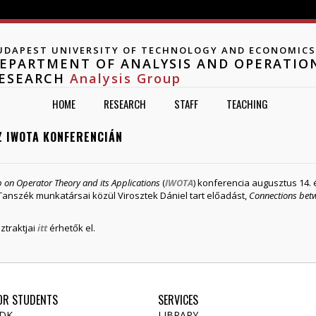
Jump to navigation
UDAPEST UNIVERSITY OF TECHNOLOGY AND ECONOMICS
EPARTMENT OF ANALYSIS AND OPERATIO
ESEARCH
Analysis Group
HOME
RESEARCH
STAFF
TEACHING
Z IWOTA KONFERENCIÁN
 on Operator Theory and its Applications
(
IWOTA
) konferencia augusztus 14.
anszék munkatársai közül Virosztek Dániel tart előadást,
Connections betw
ztraktjai
itt
érhetők el.
OR STUDENTS
SERVICES
DK
LIBRARY