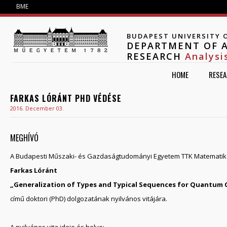
Jump to navigation
BME
BUDAPEST UNIVERSITY 
DEPARTMENT OF A
RESEARCH
Analysi
HOME
RESE
FARKAS LÓRÁNT PHD VÉDÉSE
2016. December 03.
MEGHÍVÓ
A Budapesti Műszaki- és Gazdaságtudományi Egyetem TTK Matematika-
Farkas Lóránt
„Generalization of Types and Typical Sequences for Quantum 
című doktori (PhD) dolgozatának nyilvános vitájára.
A nyilvános vita ideje és helye: