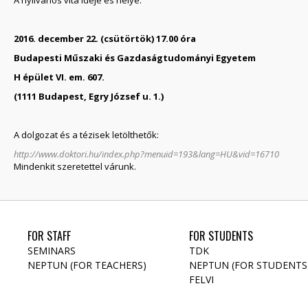
2016. december 22. (csütörtök) 17.00 óra
Budapesti Műszaki és Gazdaságtudományi Egyetem
H épület VI. em. 607.
(1111 Budapest, Egry József u. 1.)
A dolgozat és a tézisek letölthetők:
http://www.doktori.hu/index.php?menuid=193&lang=HU&vid=16710
Mindenkit szeretettel várunk.
FOR STAFF
FOR STUDENTS
SEMINARS
TDK
NEPTUN (FOR TEACHERS)
NEPTUN (FOR STUDENTS
FELVI