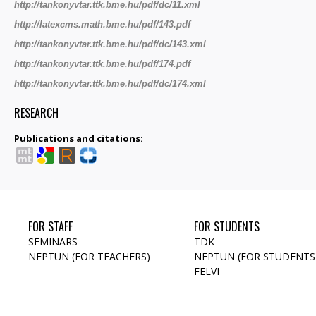
http://tankonyvtar.ttk.bme.hu/pdf/dc/11.xml
http://latexcms.math.bme.hu/pdf/143.pdf
http://tankonyvtar.ttk.bme.hu/pdf/dc/143.xml
http://tankonyvtar.ttk.bme.hu/pdf/174.pdf
http://tankonyvtar.ttk.bme.hu/pdf/dc/174.xml
RESEARCH
Publications and citations:
FOR STAFF
FOR STUDENTS
SEMINARS
TDK
NEPTUN (FOR TEACHERS)
NEPTUN (FOR STUDENTS
FELVI