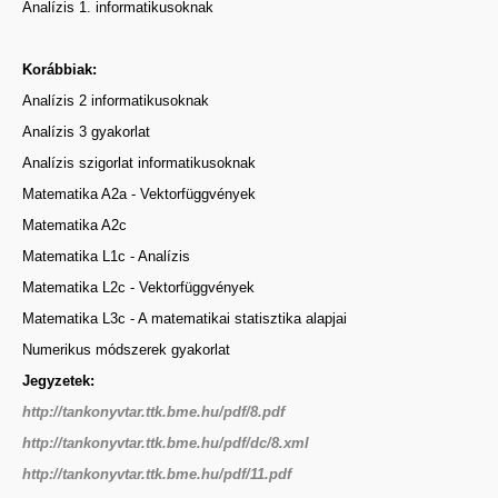
Analízis 1. informatikusoknak
Korábbiak:
Analízis 2 informatikusoknak
Analízis 3 gyakorlat
Analízis szigorlat informatikusoknak
Matematika A2a - Vektorfüggvények
Matematika A2c
Matematika L1c - Analízis
Matematika L2c - Vektorfüggvények
Matematika L3c - A matematikai statisztika alapjai
Numerikus módszerek gyakorlat
Jegyzetek:
http://tankonyvtar.ttk.bme.hu/pdf/8.pdf
http://tankonyvtar.ttk.bme.hu/pdf/dc/8.xml
http://tankonyvtar.ttk.bme.hu/pdf/11.pdf