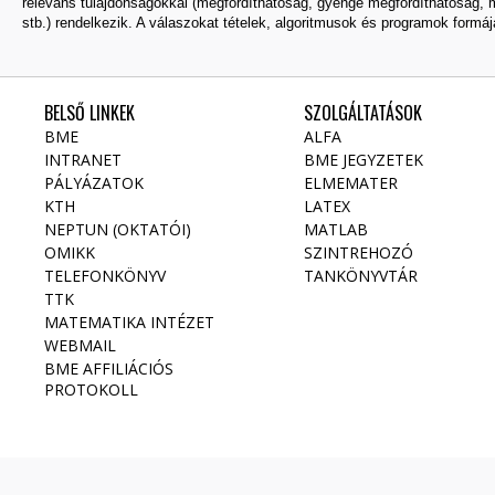
releváns tulajdonságokkal (megfordíthatóság, gyenge megfordíthatóság, m
stb.) rendelkezik. A válaszokat tételek, algoritmusok és programok formáj
BELSŐ LINKEK
SZOLGÁLTATÁSOK
BME
ALFA
INTRANET
BME JEGYZETEK
PÁLYÁZATOK
ELMEMATER
KTH
LATEX
NEPTUN (OKTATÓI)
MATLAB
OMIKK
SZINTREHOZÓ
TELEFONKÖNYV
TANKÖNYVTÁR
TTK
MATEMATIKA INTÉZET
WEBMAIL
BME AFFILIÁCIÓS
PROTOKOLL