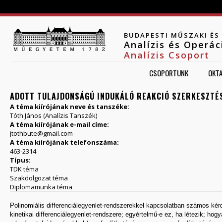
Jump to navigation
BUDAPESTI MŰSZAKI É
Analízis és Operá
Analízis Csoport
CSOPORTUNK
OKT
ADOTT TULAJDONSÁGÚ INDUKÁLÓ REAKCIÓ SZERKESZTÉS
A téma kiírójának neve és tanszéke:
Tóth János (Analízis Tanszék)
A téma kiírójának e-mail címe:
jtothbute@gmail.com
A téma kiírójának telefonszáma:
463-2314
Típus:
TDK téma
Szakdolgozat téma
Diplomamunka téma
Polinomiális differenciálegyenlet-rendszerekkel kapcsolatban számos kérd
kinetikai differenciálegyenlet-rendszere; egyértelmű-e ez, ha létezik; hogya