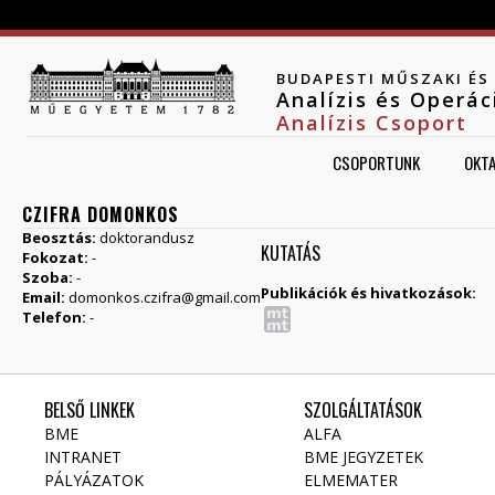
Jump to navigation
BUDAPESTI MŰSZAKI É
Analízis és Operá
Analízis Csoport
CSOPORTUNK
OKT
CZIFRA DOMONKOS
Beosztás:
doktorandusz
KUTATÁS
Fokozat:
-
Szoba:
-
Publikációk és hivatkozások:
Email:
domonkos.czifra@gmail.com
Telefon:
-
BELSŐ LINKEK
SZOLGÁLTATÁSOK
BME
ALFA
INTRANET
BME JEGYZETEK
PÁLYÁZATOK
ELMEMATER