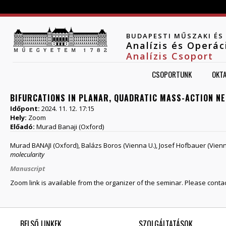
Jump to navigation
BUDAPESTI MŰSZAKI É
Analízis és Operá
Analízis Csoport
CSOPORTUNK
OKT
BIFURCATIONS IN PLANAR, QUADRATIC MASS-ACTION N
Időpont:
2024. 11. 12. 17:15
Hely:
Zoom
Előadó:
Murad Banaji (Oxford)
Murad BANAJI (Oxford), Balázs Boros (Vienna U.), Josef Hofbauer (Vienn
molecularity
Manuscript
Zoom link is available from the organizer of the seminar. Please conta
BELSŐ LINKEK
SZOLGÁLTATÁSOK