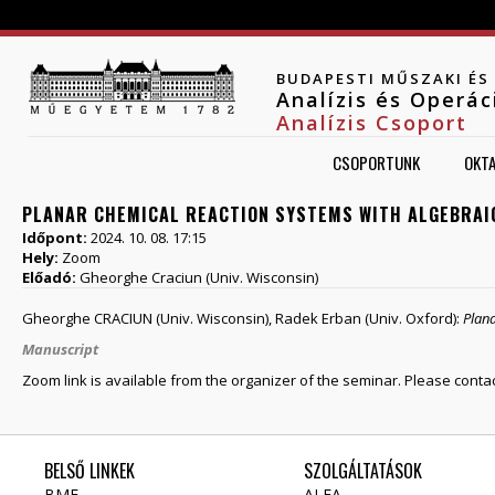
Jump to navigation
BUDAPESTI MŰSZAKI É
Analízis és Operá
Analízis Csoport
CSOPORTUNK
OKT
PLANAR CHEMICAL REACTION SYSTEMS WITH ALGEBRAIC
Időpont:
2024. 10. 08. 17:15
Hely:
Zoom
Előadó:
Gheorghe Craciun (Univ. Wisconsin)
Gheorghe CRACIUN (Univ. Wisconsin), Radek Erban (Univ. Oxford):
Plana
Manuscript
Zoom link is available from the organizer of the seminar. Please conta
BELSŐ LINKEK
SZOLGÁLTATÁSOK
BME
ALFA