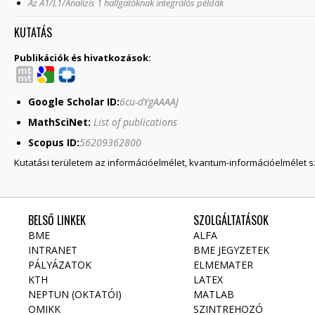
Az A1/L1/Analízis 1 hallgatóknak integrálós példák
KUTATÁS
Publikációk és hivatkozások:
Google Scholar ID:
6cu-dYgAAAAJ
MathSciNet:
List of publications
Scopus ID:
56209362800
​Kutatási területem az információelmélet, kvantum-információelmélet
BELSŐ LINKEK
SZOLGÁLTATÁSOK
BME
ALFA
INTRANET
BME JEGYZETEK
PÁLYÁZATOK
ELMEMATER
KTH
LATEX
NEPTUN (OKTATÓI)
MATLAB
OMIKK
SZINTREHOZÓ