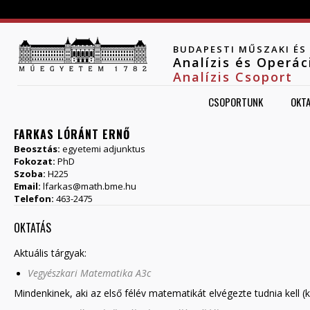
Jump to navigation
BUDAPESTI MŰSZAKI É
Analízis és Operá
Analízis Csoport
CSOPORTUNK
OKT
FARKAS LÓRÁNT ERNŐ
Beosztás:
egyetemi adjunktus
Fokozat:
PhD
Szoba:
H225
Email:
lfarkas@math.bme.hu
Telefon:
463-2475
OKTATÁS
Aktuális tárgyak:
Vegyészkari Matematika A3c
​Mindenkinek, aki az első félév matematikát elvégezte tudnia kell (k