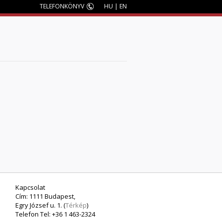
TELEFONKÖNYV
HU
|
EN
M
Kapcsolat
Cím: 1111 Budapest,
Egry József u. 1. (
Térkép
)
Telefon Tel: +36 1 463-2324