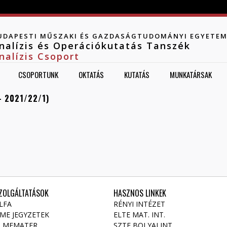
Jump to navigation
UDAPESTI MŰSZAKI ÉS GAZDASÁGTUDOMÁNYI EGYETE
nalízis és Operációkutatás Tanszék
nalízis Csoport
CSOPORTUNK
OKTATÁS
KUTATÁS
MUNKATÁRSAK
- 2021/22/1)
ZOLGÁLTATÁSOK
HASZNOS LINKEK
LFA
RÉNYI INTÉZET
ME JEGYZETEK
ELTE MAT. INT
.
LMEMATER
SZTE BOLYAI INT.