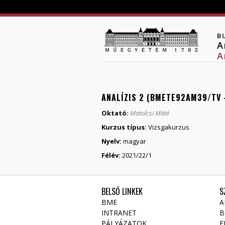
B
A
A
ANALÍZIS 2 (BMETE92AM39/TV 
Oktató:
Matolcsi Máté
Kurzus típus:
Vizsgakurzus
Nyelv:
magyar
Félév:
2021/22/1
BELSŐ LINKEK
S
BME
A
INTRANET
B
PÁLYÁZATOK
E