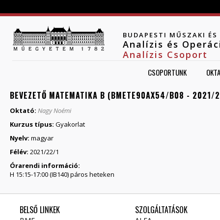
Jump to navigation
BUDAPESTI MŰSZAKI É
Analízis és Operá
Analízis Csoport
CSOPORTUNK
OKT
BEVEZETŐ MATEMATIKA B (BMETE90AX54/B08 - 2021/2
Oktató:
Nagy Noémi
Kurzus típus:
Gyakorlat
Nyelv:
magyar
Félév:
2021/22/1
Órarendi információ:
H 15:15-17:00 (IB140) páros heteken
BELSŐ LINKEK
SZOLGÁLTATÁSOK