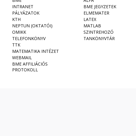
BME
ALFA
INTRANET
BME JEGYZETEK
PÁLYÁZATOK
ELMEMATER
KTH
LATEX
NEPTUN (OKTATÓI)
MATLAB
OMIKK
SZINTREHOZÓ
TELEFONKÖNYV
TANKÖNYVTÁR
TTK
MATEMATIKA INTÉZET
WEBMAIL
BME AFFILIÁCIÓS
PROTOKOLL