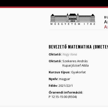
B
A
A
BEVEZETŐ MATEMATIKA (BMETE9
Oktató:
Nagy Ilona
Oktató:
Szekeres András
Kupai József Attila
Kurzus típus:
Gyakorlat
Nyelv:
magyar
Félév:
2021/22/1
Órarendi információ:
P 12:15-15:00 (R504)