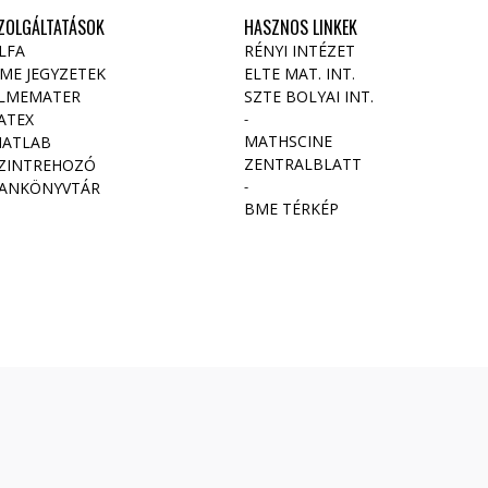
ZOLGÁLTATÁSOK
HASZNOS LINKEK
LFA
RÉNYI INTÉZET
ME JEGYZETEK
ELTE MAT. INT
.
LMEMATER
SZTE BOLYAI INT.
ATEX
-
MATHSCINE
ATLAB
ZENTRALBLATT
ZINTREHOZÓ
-
ANKÖNYVTÁR
BME TÉRKÉP