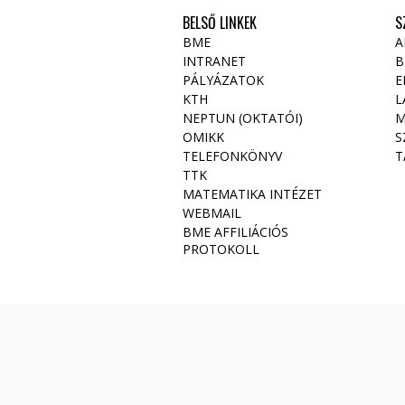
BELSŐ LINKEK
S
BME
A
INTRANET
B
PÁLYÁZATOK
E
KTH
L
NEPTUN (OKTATÓI)
M
OMIKK
S
TELEFONKÖNYV
T
TTK
MATEMATIKA INTÉZET
WEBMAIL
BME AFFILIÁCIÓS
PROTOKOLL