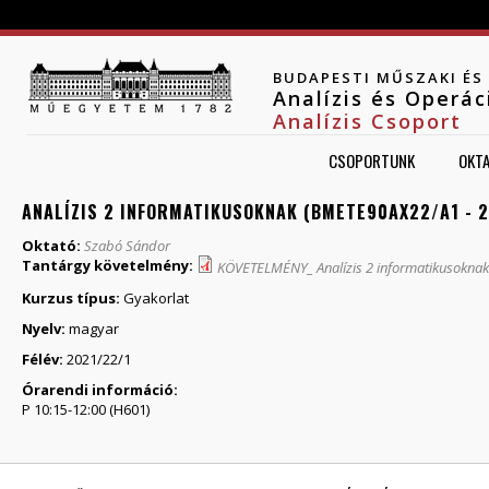
Jump to navigation
BUDAPESTI MŰSZAKI É
Analízis és Operá
Analízis Csoport
CSOPORTUNK
OKT
ANALÍZIS 2 INFORMATIKUSOKNAK (BMETE90AX22/A1 - 2
Oktató:
Szabó Sándor
Tantárgy követelmény:
KÖVETELMÉNY_ Analízis 2 informatikusokna
Kurzus típus:
Gyakorlat
Nyelv:
magyar
Félév:
2021/22/1
Órarendi információ:
P 10:15-12:00 (H601)