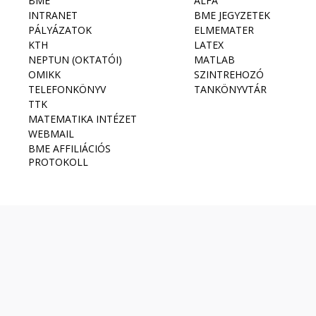
BME
ALFA
INTRANET
BME JEGYZETEK
PÁLYÁZATOK
ELMEMATER
KTH
LATEX
NEPTUN (OKTATÓI)
MATLAB
OMIKK
SZINTREHOZÓ
TELEFONKÖNYV
TANKÖNYVTÁR
TTK
MATEMATIKA INTÉZET
WEBMAIL
BME AFFILIÁCIÓS
PROTOKOLL