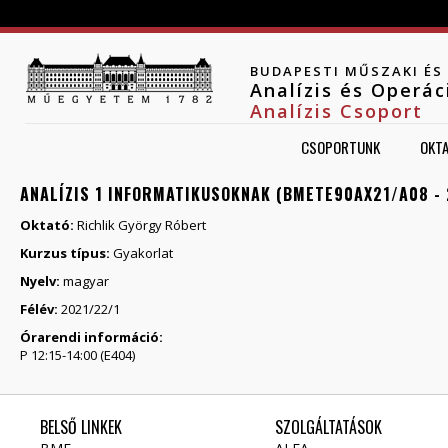
Jump to navigation
BUDAPESTI MŰSZAKI É
Analízis és Operá
Analízis Csoport
CSOPORTUNK
OKT
ANALÍZIS 1 INFORMATIKUSOKNAK (BMETE90AX21/A08 - 
Oktató:
Richlik György Róbert
Kurzus típus:
Gyakorlat
Nyelv:
magyar
Félév:
2021/22/1
Órarendi információ:
P 12:15-14:00 (E404)
BELSŐ LINKEK
SZOLGÁLTATÁSOK