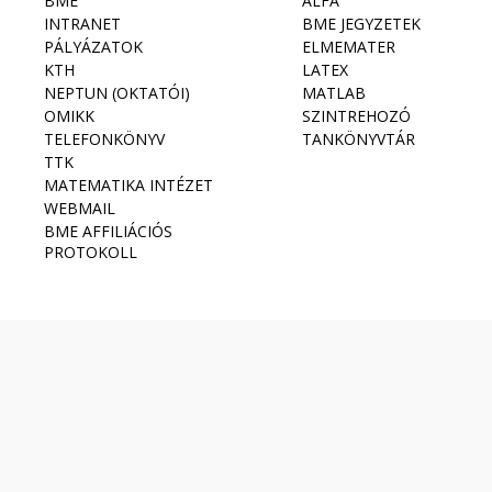
BME
ALFA
INTRANET
BME JEGYZETEK
PÁLYÁZATOK
ELMEMATER
KTH
LATEX
NEPTUN (OKTATÓI)
MATLAB
OMIKK
SZINTREHOZÓ
TELEFONKÖNYV
TANKÖNYVTÁR
TTK
MATEMATIKA INTÉZET
WEBMAIL
BME AFFILIÁCIÓS
PROTOKOLL