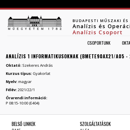
Jump to navigation
BUDAPESTI MŰSZAKI É
Analízis és Operá
Analízis Csoport
CSOPORTUNK
OKT
ANALÍZIS 1 INFORMATIKUSOKNAK (BMETE90AX21/A05 - 
Oktató:
Szekeres András
Kurzus típus:
Gyakorlat
Nyelv:
magyar
Félév:
2021/22/1
Órarendi információ:
P 08:15-10:00 (E404)
BELSŐ LINKEK
SZOLGÁLTATÁSOK