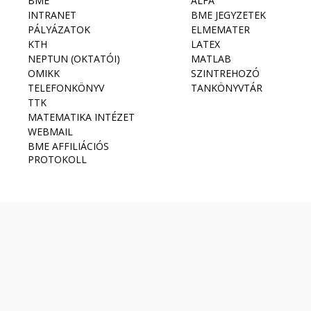
BME
ALFA
INTRANET
BME JEGYZETEK
PÁLYÁZATOK
ELMEMATER
KTH
LATEX
NEPTUN (OKTATÓI)
MATLAB
OMIKK
SZINTREHOZÓ
TELEFONKÖNYV
TANKÖNYVTÁR
TTK
MATEMATIKA INTÉZET
WEBMAIL
BME AFFILIÁCIÓS
PROTOKOLL