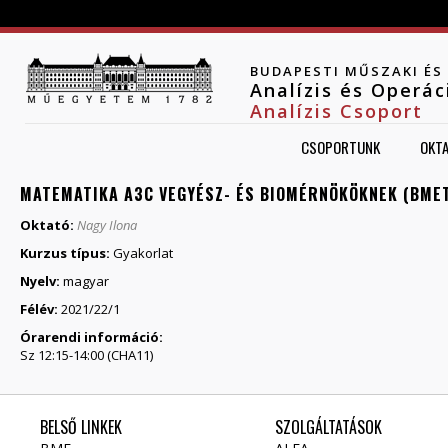
Jump to navigation
BUDAPESTI MŰSZAKI É
Analízis és Operá
Analízis Csoport
CSOPORTUNK
OKT
MATEMATIKA A3C VEGYÉSZ- ÉS BIOMÉRNÖKÖKNEK (BMET
Oktató:
Nagy Ilona
Kurzus típus:
Gyakorlat
Nyelv:
magyar
Félév:
2021/22/1
Órarendi információ:
Sz 12:15-14:00 (CHA11)
BELSŐ LINKEK
SZOLGÁLTATÁSOK