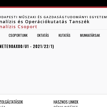
Jump to navigation
UDAPESTI MŰSZAKI ÉS GAZDASÁGTUDOMÁNYI EGYETE
nalízis és Operációkutatás Tanszék
nalízis Csoport
CSOPORTUNK
OKTATÁS
KUTATÁS
MUNKATÁRSAK
METE90AX00/U1 - 2021/22/1)
ZOLGÁLTATÁSOK
HASZNOS LINKEK