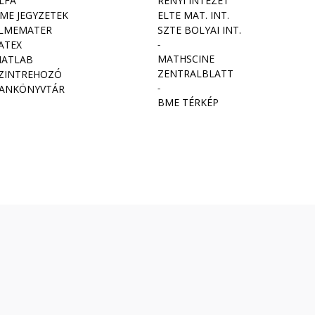
LFA
RÉNYI INTÉZET
ME JEGYZETEK
ELTE MAT. INT
.
LMEMATER
SZTE BOLYAI INT.
ATEX
-
MATHSCINE
ATLAB
ZENTRALBLATT
ZINTREHOZÓ
-
ANKÖNYVTÁR
BME TÉRKÉP