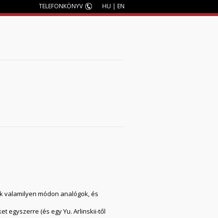
TELEFONKÖNYV
HU
|
EN
M
mak valamilyen módon analógok, és
egyszerre (és egy Yu. Arlinskii-től