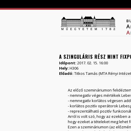
B
A
A
A SZINGULÁRIS RÉSZ MINT FIXP
Időpont:
2017. 02. 15. 16:00
Hely:
H306
Előadó:
Titkos Tamás (MTA Rényi Intézet
Az előző szemináriumon felidéztem 
- nemnegatív véges mértékek Lebe
- nemnegatív korlátos végesen add
- korlátos pozitív operátorok Lebes
- reprezentálható pozitív funkcion
Arról is volt szó, hogy az ezekben
hogy ezeket a tételeket meg lehet 
Ezen a szemináriumon (az előzménye