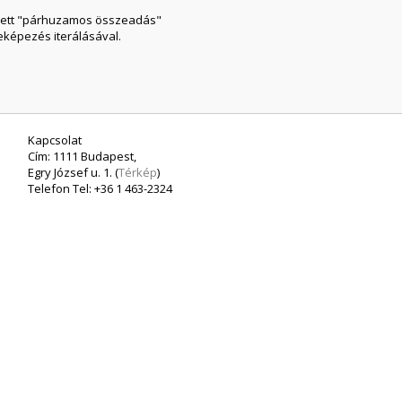
ezett "párhuzamos összeadás"
eképezés iterálásával.
Kapcsolat
Cím: 1111 Budapest,
Egry József u. 1. (
Térkép
)
Telefon Tel: +36 1 463-2324