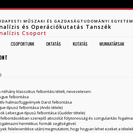
Jump to navigation
UDAPESTI MŰSZAKI ÉS GAZDASÁGTUDOMÁNYI EGYETE
nalízis és Operációkutatás Tanszék
nalízis Csoport
CSOPORTUNK
OKTATÁS
KUTATÁS
MUNKATÁRSAK
ONT
)
néhány klasszikus felbontási tételt, nevezetesen:
sgue felbontása
itív halmazfüggvények Darst felbontása
gue-típusú felbontása (Ando tétele)
álok Lebesgue-típusú felbontása (Gudder tétele)
 a felbontásokban szereplő abszolút folytonosság és szingularitás fogal
fogalmazni hermitikus formák segítségével.
k felelevenítése után) megmutatom, hogy hogyan lehet ezeket a tételeket 