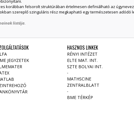
ebizonyítani.
zes korábban felsorolt struktúrában értelmesen definiálható az úgynev
ásokban szereplő szinguláris rész megkapható egy természetesen adódó l
ainak listája.
ZOLGÁLTATÁSOK
HASZNOS LINKEK
LFA
RÉNYI INTÉZET
ME JEGYZETEK
ELTE MAT. INT
.
LMEMATER
SZTE BOLYAI INT.
ATEX
-
MATHSCINE
ATLAB
ZENTRALBLATT
ZINTREHOZÓ
-
ANKÖNYVTÁR
BME TÉRKÉP