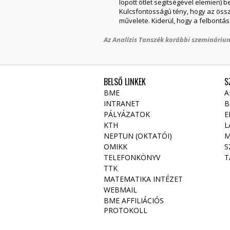
lopott ötlet segítségével elemien) b
Kulcsfontosságú tény, hogy az öss
művelete. Kiderül, hogy a felbont
Az Analízis Tanszék korábbi szeminárium
BELSŐ LINKEK
S
BME
A
INTRANET
B
PÁLYÁZATOK
E
KTH
L
NEPTUN (OKTATÓI)
M
OMIKK
S
TELEFONKÖNYV
T
TTK
MATEMATIKA INTÉZET
WEBMAIL
BME AFFILIÁCIÓS
PROTOKOLL