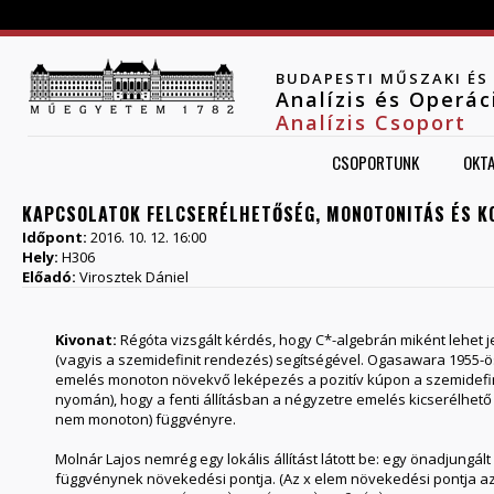
Jump to navigation
BUDAPESTI MŰSZAKI É
Analízis és Operá
Analízis Csoport
CSOPORTUNK
OKT
KAPCSOLATOK FELCSERÉLHETŐSÉG, MONOTONITÁS ÉS K
Időpont:
2016. 10. 12. 16:00
Hely:
H306
Előadó:
Virosztek Dániel
Kivonat:
Régóta vizsgált kérdés, hogy C*-algebrán miként lehet j
(vagyis a szemidefinit rendezés) segítségével. Ogasawara 1955-
emelés monoton növekvő leképezés a pozitív kúpon a szemidefin
nyomán), hogy a fenti állításban a négyzetre emelés kicserélhe
nem monoton) függvényre.
Molnár Lajos nemrég egy lokális állítást látott be: egy önadjungá
függvénynek növekedési pontja. (Az x elem növekedési pontja a