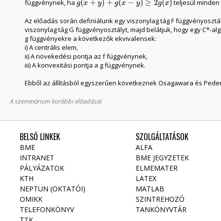
(
+
)
+
(
−
)
≥
2
(
)
függvénynek, ha
teljesül minden 
g
(
x
+
y
)
+
g
(
x
−
y
)
≥
2
g
(
x
)
g
x
y
g
x
y
g
x
Az előadás során definiálunk egy viszonylag tág F függvényosztá
viszonylag tág G függvényosztályt, majd belátjuk, hogy egy C*-algeb
g függvényekre a következők ekvivalensek:
i) A centrális elem,
ii) A növekedési pontja az f függvénynek,
iii) A konvexitási pontja a g függvénynek.
Ebből az állításból egyszerűen következnek Osagawara és Pede
A szeminárium korábbi előadásai
BELSŐ LINKEK
SZOLGÁLTATÁSOK
BME
ALFA
INTRANET
BME JEGYZETEK
PÁLYÁZATOK
ELMEMATER
KTH
LATEX
NEPTUN (OKTATÓI)
MATLAB
OMIKK
SZINTREHOZÓ
TELEFONKÖNYV
TANKÖNYVTÁR
TTK