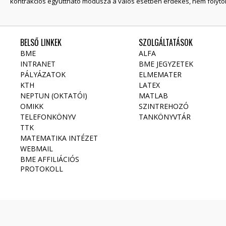
kontrakciós együttható módusza a valós esetben érdekes, nem folyto
BELSŐ LINKEK
SZOLGÁLTATÁSOK
BME
ALFA
INTRANET
BME JEGYZETEK
PÁLYÁZATOK
ELMEMATER
KTH
LATEX
NEPTUN (OKTATÓI)
MATLAB
OMIKK
SZINTREHOZÓ
TELEFONKÖNYV
TANKÖNYVTÁR
TTK
MATEMATIKA INTÉZET
WEBMAIL
BME AFFILIÁCIÓS
PROTOKOLL