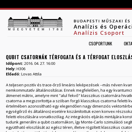
Jump to navigation
BUDAPESTI MŰSZAKI É
Analízis és Operá
Analízis Csoport
CSOPORTUNK
OKT
QUBIT CSATORNÁK TÉRFOGATA ÉS A TÉRFOGAT ELOSZLÁ
Időpont:
2016. 04. 27. 16:00
Hely:
H306
Előadó:
Lovas Attila
A teljesen pozitív és trace-őrző lineáris leképezések --más néven k
nemkommutatív általánosításai. Ennek megfelelően, ha egy kvantumcs
átmenet mátrix, amelyre mint "alul fekvő" klasszikus csatornára hi
csatorna a megszorítottja a szóban forgó klasszikus csatorna felett
értelmében azonosítható egy elegendően nagy dimenziós vektortérbe 
egységőrző és általános) esetére kiszámítottuk ezen konvex részsokas
feletti eloszlására vonatkozólag. Az integrációs eljárás mintájára kon
tudunk generálni a qubit csatornákon, így Monte-Carlo szimuláció segí
együttható eloszlását az egész téren, illetve rögzített klasszikus csat