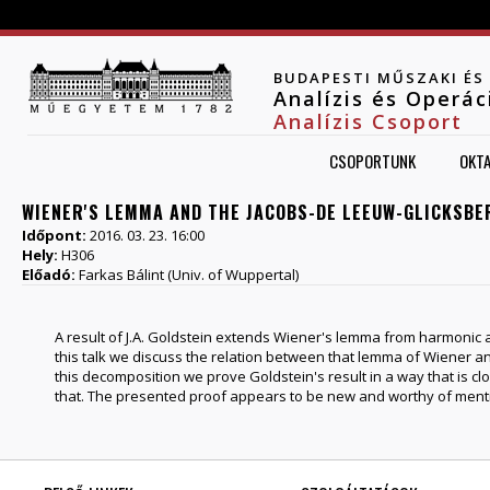
Jump to navigation
BUDAPESTI MŰSZAKI É
Analízis és Operá
Analízis Csoport
CSOPORTUNK
OKT
WIENER'S LEMMA AND THE JACOBS-DE LEEUW-GLICKSBE
Időpont:
2016. 03. 23. 16:00
Hely:
H306
Előadó:
Farkas Bálint (Univ. of Wuppertal)
A result of J.A. Goldstein extends Wiener's lemma from harmonic 
this talk we discuss the relation between that lemma of Wiener 
this decomposition we prove Goldstein's result in a way that is cl
that. The presented proof appears to be new and worthy of ment