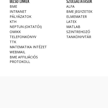
BELSŐ LINKEK
SZOLGÁLTATÁSOK
BME
ALFA
INTRANET
BME JEGYZETEK
PÁLYÁZATOK
ELMEMATER
KTH
LATEX
NEPTUN (OKTATÓI)
MATLAB
OMIKK
SZINTREHOZÓ
TELEFONKÖNYV
TANKÖNYVTÁR
TTK
MATEMATIKA INTÉZET
WEBMAIL
BME AFFILIÁCIÓS
PROTOKOLL