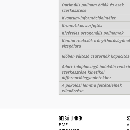
Optimális polinom hálók és ezek
szerkesztése
Kvantum-információelmélet
Kromatikus sorfejtés
Kivételes ortogonális polinomok
Kémiai reakciók irányíthatóságána
vizsgálata
Időben változó csatornák kapacitás
Adott tulajdonságú indukáló reakci
szerkesztése kinetikai
differenciálegyenletekhez
A pakolási lemma feltételeinek
ellenőrzése
BELSŐ LINKEK
S
BME
A