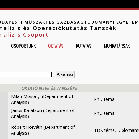
Jump to navigation
UDAPESTI MŰSZAKI ÉS GAZDASÁGTUDOMÁNYI EGYETE
nalízis és Operációkutatás Tanszék
nalízis Csoport
CSOPORTUNK
OKTATÁS
KUTATÁS
MUNKATÁRSAK
OKTATÓ NEVE ÉS TANSZÉKE
Milán Mosonyi (Department of
PhD téma
Analysis)
János Karátson (Department of
PhD téma
Analysis)
Róbert Horváth (Department of
TDK téma, Diplomam
Analysis)