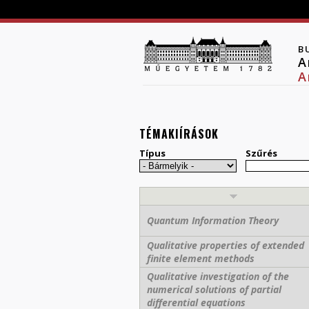
B
A
A
TÉMAKIÍRÁSOK
Típus
Szűrés
Quantum Information Theory
Qualitative properties of extended
finite element methods
Qualitative investigation of the
numerical solutions of partial
differential equations