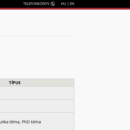
TELEFONKÖNYV
HU
|
EN
M
TÍPUS
unka téma, PhD téma